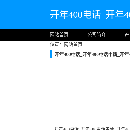
开年400电话_开年
网站首页
公司简介
产
位置：
网站首页
开年400电话_开年400电话申请_开年
开年400电话_开年400电话申请_开年