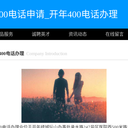
400电话申请_开年400电话办理
品服务
诚聘英才
资讯动态
在线留言
400电话办理
Company Introduction
400电话办理业位于开年峄城坛山办事处承水路247号区医院西500米