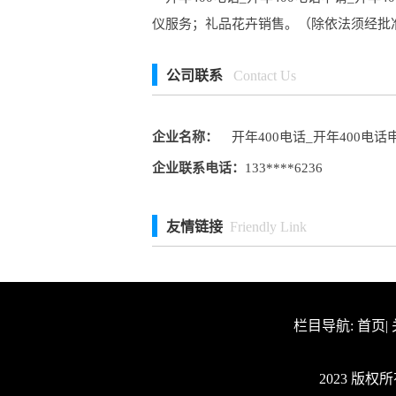
仪服务；礼品花卉销售。（除依法须经批
公司联系
Contact Us
企业名称：
开年400电话_开年400电话
企业联系电话：
133****6236
友情链接
Friendly Link
栏目导航:
首页
|
2023 版权