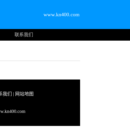
www.kn400.com
联系我们
系我们
|
网站地图
ww.kn400.com